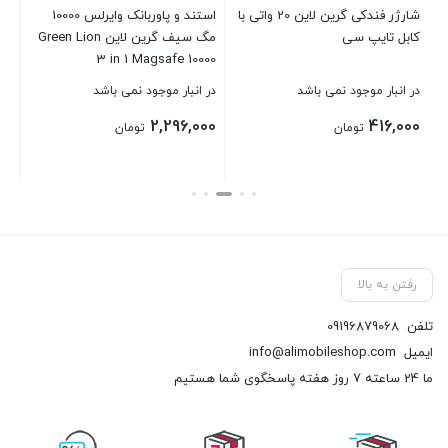
شارژر فندکی گرین لاین 20 واتی با
استند و پاوربانک وایرلس 10000
کابل تایپ سی
مگ سیف گرین لاین Green Lion
بست
3 in 1 Magsafe 10000
در انبار موجود نمی باشد
در انبار موجود نمی باشد
2,296,000
416,000
تومان
تومان
بستن
بستن
رفتن به بالا
تلفن
09196879068
ایمیل
info@alimobileshop.com
ما 24 ساعته 7 روز هفته پاسخگوی شما هستیم