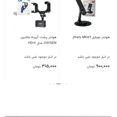
اکسیژ
در 
00
هولدر موبایل jmary MK59
هولدر پشت آیینه ماشین
OXYGEN مدل HD17
بست
در انبار موجود نمی باشد
در انبار موجود نمی باشد
315,000
900,000
تومان
تومان
بستن
بستن