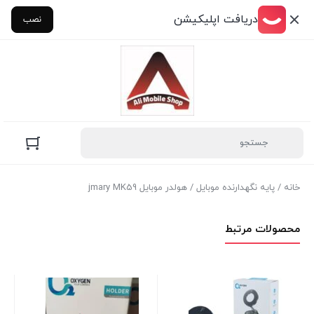
دریافت اپلیکیشن
نصب
خانه
/
پایه نگهدارنده موبایل
/ هولدر موبایل jmary MK59
محصولات مرتبط
نگه
مدل -91