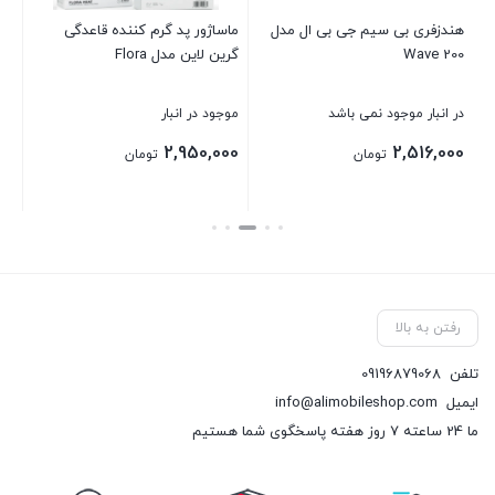
هندزفری بی سیم جی بی ال مدل
ماساژور پد گرم کننده قاعدگی
Wave 200
گرین لاین مدل Flora
بست
در انبار موجود نمی باشد
موجود در انبار
2,950,000
2,516,000
تومان
تومان
بستن
بستن
رفتن به بالا
تلفن
09196879068
ایمیل
info@alimobileshop.com
ما 24 ساعته 7 روز هفته پاسخگوی شما هستیم