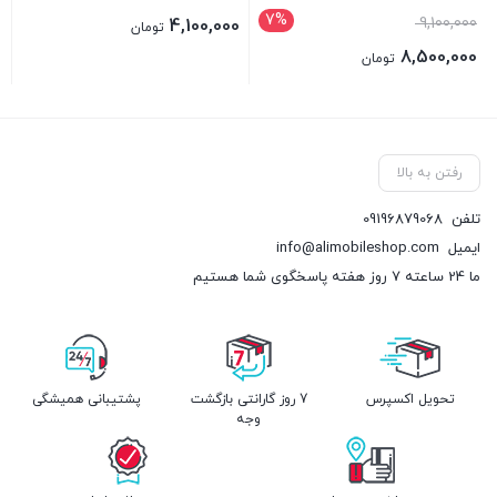
7%
9,100,000
4,100,000
تومان
8,500,000
تومان
بستن
بستن
رفتن به بالا
تلفن
09196879068
ایمیل
info@alimobileshop.com
ما 24 ساعته 7 روز هفته پاسخگوی شما هستیم
تحویل اکسپرس
7 روز گارانتی بازگشت
پشتیبانی همیشگی
وجه