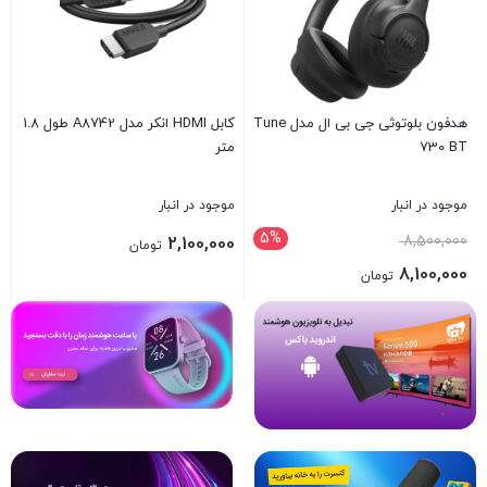
هدفون بلوتوثی جی بی ال مدل Tune
کابل HDMI انکر مدل A8742 طول 1.8
730 BT
متر
ل
موجود در انبار
موجود در انبار
د
5%
8,500,000
0
2,100,000
تومان
8,100,000
تومان
بستن
بستن
ب