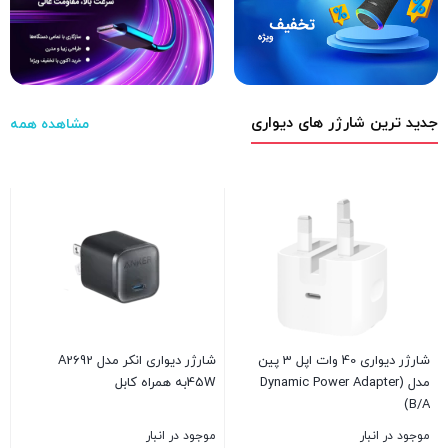
جدید ترین شارژر های دیواری
مشاهده همه
ش
م
0
شارژر دیواری 40 وات اپل 3 پین
شارژر دیواری انکر مدل A2692
مدل (Dynamic Power Adapter
45Wبه همراه کابل
ب
(B/A
موجود در انبار
موجود در انبار