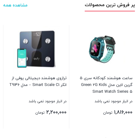
پر فروش ترین محصولات
مشاهده همه
o
د
0
ساعت هوشمند کودکانه سری 5
ترازوی هوشمند دیجیتالی یوفی از
گرین لاین مدل Green 2G Kids
انکر Smart Scale C1 – مدل T9146
ب
Smart Watch Series 5
در انبار موجود نمی باشد
در انبار موجود نمی باشد
2,200,000
1,816,000
تومان
تومان
بستن
بستن