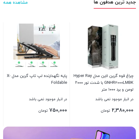
جدید ترین هدفون ها
مشاهده همه
O
د
0
چراغ قوه گرین لاین مدل Hyper Ray
پایه نگهدارنده لپ تاپ گرین مدل X-
GNHR2000LMBK با شدت نور ۲۰۰۰
Foldable
ب
لومن و برد ۱۰۰۰ متر
در انبار موجود نمی باشد
در انبار موجود نمی باشد
750,000
2,380,000
تومان
تومان
بستن
بستن