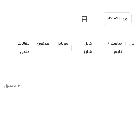
ورود | ثبت‌نام
ین
ساعت /
کابل
موبایل
هدفون
مقالات
تایمر
شارژ
علمی
3 محصول