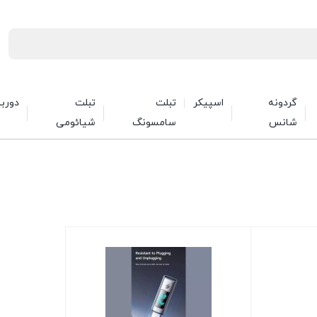
گردونه
اسپیکر
تبلت
تبلت
دورب
شانس
سامسونگ
شیائومی