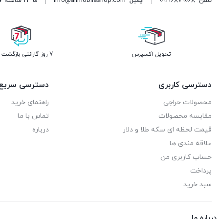
تلفن
09196879068
ایمیل
info@alimobileshop.com
ما 24 ساعته 7 روز هفته پاسخگوی شما هستیم
تحویل اکسپرس
7 روز گارانتی بازگشت وجه
دسترسی کاربری
دسترسی سریع
محصولات حراجی
راهنمای خرید
مقایسه محصولات
تماس با ما
قیمت لحظه ای سکه طلا و دلار
درباره
علاقه مندی ها
حساب کاربری من
پرداخت
سبد خرید
درباره ما