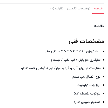
خلاصه
توضیحات تکمیلی
نظرات (0)
خلاصه
مشخصات فنی
ابعاد/ وزن :3.4 * 5.3 * 6.5 سانتی متر
سازگاری :موبایل / لپ تاپ / تبلت و....
مقاومت در برابر آب و گرد و غبار/ درجه گواهی‌ نامه :ندارد
نوع اتصال :بی‌ سیم
نوع رابط :بلوتوث
بلوتوث :نسخه 5.2
دستیار صوتی :دارد