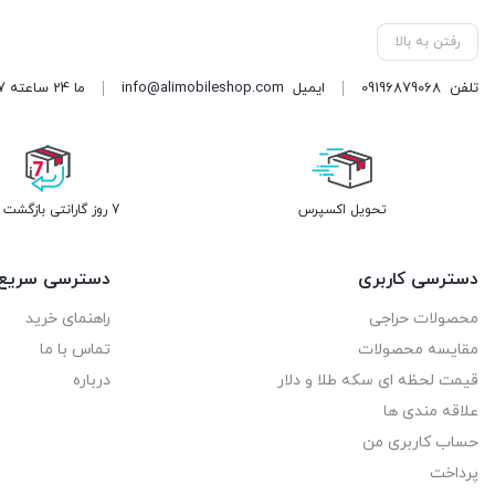
رفتن به بالا
تلفن
09196879068
ایمیل
info@alimobileshop.com
ما 24 ساعته 7 روز هفته پاسخگوی شما هستیم
تحویل اکسپرس
7 روز گارانتی بازگشت وجه
دسترسی کاربری
دسترسی سریع
محصولات حراجی
راهنمای خرید
مقایسه محصولات
تماس با ما
قیمت لحظه ای سکه طلا و دلار
درباره
علاقه مندی ها
حساب کاربری من
پرداخت