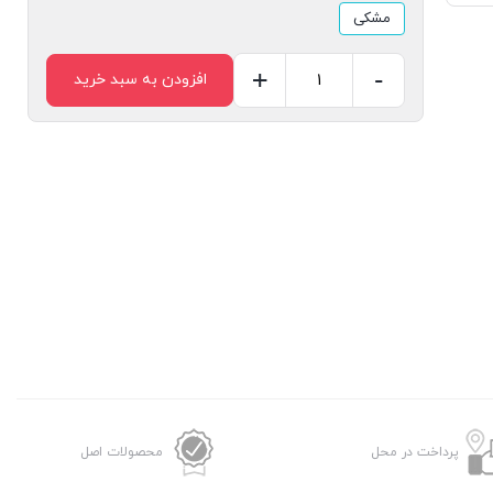
مشکی
+
-
افزودن به سبد خرید
هندزفری
بی
سیم
انکر
مدل
Soundcore
Life
P2
Mini
عدد
پرداخت در محل
محصولات اصل