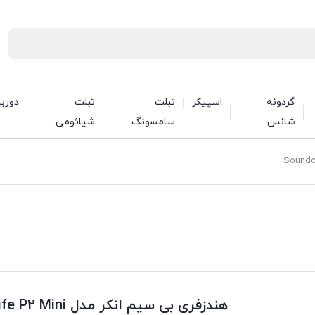
گردونه
اسپیکر
تبلت
تبلت
دورب
شانس
سامسونگ
شیائومی
هندزفری بی سیم انکر مدل Soundcore Life P2 Mini