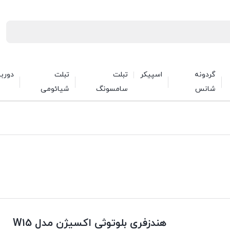
گردونه
اسپیکر
تبلت
تبلت
دورب
شانس
سامسونگ
شیائومی
هندزفری بلوتوثی اکسیژن مدل W15