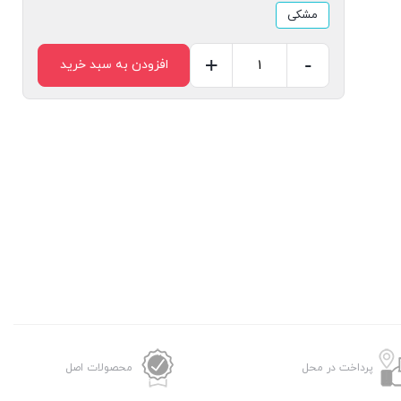
مشکی
+
-
افزودن به سبد خرید
هندزفری
بلوتوثی
اکسیژن
مدل
W15
عدد
پرداخت در محل
محصولات اصل