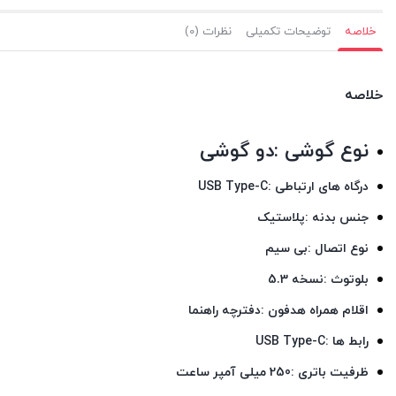
خلاصه
توضیحات تکمیلی
نظرات (0)
خلاصه
نوع گوشی :دو گوشی
درگاه های ارتباطی :USB Type-C
جنس بدنه :پلاستیک
نوع اتصال :بی‌ سیم
بلوتوث :نسخه 5.3
اقلام همراه هدفون :دفترچه راهنما
رابط ها :USB Type-C
ظرفیت باتری :250 میلی آمپر ساعت