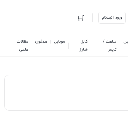
ورود | ثبت‌نام
ین
ساعت /
کابل
موبایل
هدفون
مقالات
تایمر
شارژ
علمی