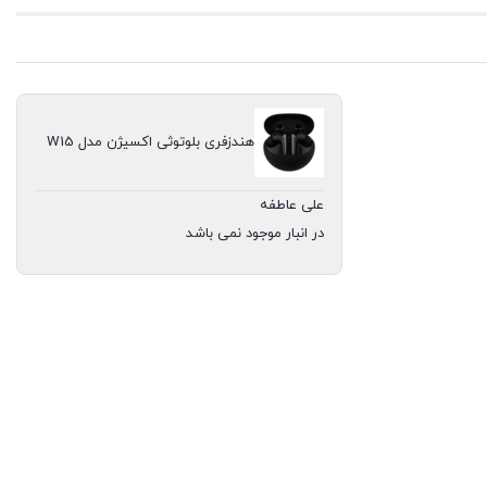
هندزفری بلوتوثی اکسیژن مدل W15
علی عاطفه
در انبار موجود نمی باشد