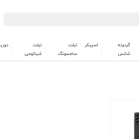
گردونه
اسپیکر
تبلت
تبلت
دورب
شانس
سامسونگ
شیائومی