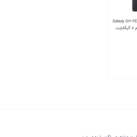
وشی موبايل سامسونگ مدل Galaxy S21 FE
5G ظرفیت 256 گیگابایت – رم 8 گیگابایت