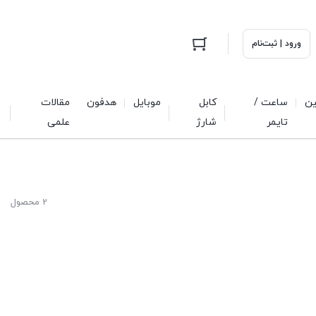
ورود | ثبت‌نام
ین
ساعت /
کابل
موبایل
هدفون
مقالات
تایمر
شارژ
علمی
2 محصول