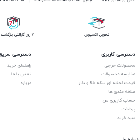
تلفن
09196879068
ایمیل
info@alimobileshop.com
ما 24 ساعته 7 روز هفته پاسخگوی شما هستیم
تحویل اکسپرس
7 روز گارانتی بازگشت وجه
دسترسی کاربری
دسترسی سریع
محصولات حراجی
راهنمای خرید
مقایسه محصولات
تماس با ما
قیمت لحظه ای سکه طلا و دلار
درباره
علاقه مندی ها
حساب کاربری من
پرداخت
سبد خرید
درباره ما