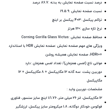
درصد نسبت صفحه نمایش به بدنه :86.7 درصد
نسبت صفحه نمایش :19.5:9
تراکم پیکسل :403 پیکسل بر اینچ
نرخ تازه‌ سازی :120 هرتز
محافظ صفحه نمایش :Corning Gorilla Glass Victus
ویژگی‌ های مهم صفحه نمایش :صفحه نمایش HDR با استاندارد
+HDR10، صفحه نمایش همیشه روشن
مولتی تاچ (لمس همزمان)/ تعداد لمس همزمان :دارد
دوربین پشت :سه گانه 12 مگاپیکسل + 8 مگاپیکسل + 12
مگاپیکسل
مشخصات دوربین واید :
12 مگاپیکسل، لنز 26 میلی متر، 1/1.76 اینچ سایز سنسور، فناوری
فوکوس خودکار دوگانه، 1.8 میکرومتر سایز پیکسل، لرزشگیر