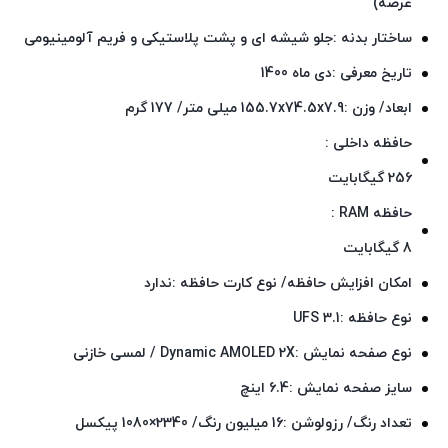
عرضه)
ساختار بدنه :جلو شیشه ای و پشت پلاستیکی و فریم آلومینیومی
تاریخ معرفی :دی ماه 1400
ابعاد/ وزن :155.7x74.5x7.9 میلی متر/ 177 گرم
حافظه داخلی :
256 گیگابایت
حافظه RAM :
8 گیگابایت
امکان افزایش حافظه/ نوع کارت حافظه :ندارد
نوع حافظه :UFS 3.1
نوع صفحه نمایش :Dynamic AMOLED 2X / لمسی خازنی
سایز صفحه نمایش :6.4 اینچ
تعداد رنگ/ رزولوشن :16 میلیون رنگ/ 2340×1080 پیکسل