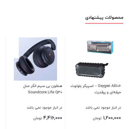
محصولات پیشنهادی
سا
ch
در 
00
Oxygen AX106 – اسپیکر بلوتوث
هدفون بی سیم انکر مدل
Sa
حرفه‌ای و پرقدرت
Soundcore Life Q30
بست
در انبار موجود نمی باشد
در انبار موجود نمی باشد
4,416,000
1,200,000
تومان
تومان