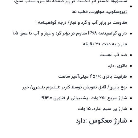
سنسورها :حسگر اثر انگشت در زیر صفحه نمایش، شتاب سنج،
ژيروسکوپ، مجاورت، قطب نما
مقاومت در برابر آب و گرد و غبار/ درجه گواهینامه :
دارای گواهینامه IP68 مقاوم در برابر گرد و غبار و آب تا عمق 1.5
متر و به مدت 30 دقیقه
ضد آب :هست
باتری :دارد
ظرفیت باتری :4500 میلی‌آمپر ساعت
نوع باتری/ قابل تعویض توسط کاربر :لیتیوم پلیمری/ خیر
شارژ سریع :25 وات، پشتیبانی از فناوری PD3.0
شارژ بی‌ سیم :دارد، 15 وات
شارژ معکوس :دارد