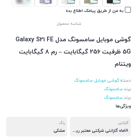
به من از طریق پیامک اطلاع بده
شناسه محصول:
گوشی موبايل سامسونگ مدل Galaxy S21 FE
5G ظرفیت 256 گیگابایت – رم 8 گیگابایت
ویتنام
دسته:
گوشی موبايل سامسونگ
برند:
سامسونگ
برند:
سامسونگ
ویژگی‌ها
گارانتی
رنگ
18ماه گارانتی شرکتی معتبر ریجستر شده (باکد فعال سازی)
مشکی