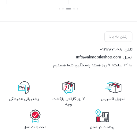
بستن
بستن
رفتن به بالا
تلفن
09196879068
ایمیل
info@alimobileshop.com
ما 24 ساعته 7 روز هفته پاسخگوی شما هستیم
تحویل اکسپرس
7 روز گارانتی بازگشت
پشتیبانی همیشگی
وجه
پرداخت در محل
محصولات اصل