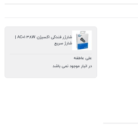
شارژر فندکی اکسیژن AC01 38W |
شارژ سریع
علی عاطفه
در انبار موجود نمی باشد