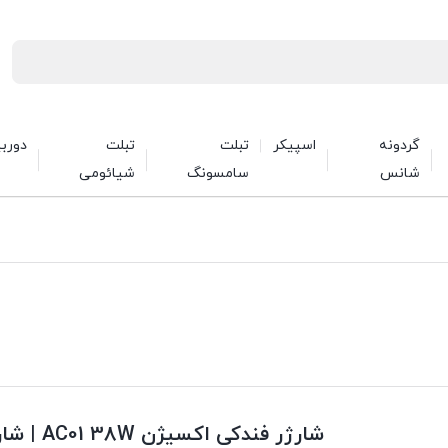
گردونه
اسپیکر
تبلت
تبلت
دورب
شانس
سامسونگ
شیائومی
شارژر فندکی اکسیژن AC01 38W | شارژ سریع