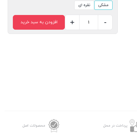
مشکی
نقره ای
+
-
افزودن به سبد خرید
شارژر
فندکی
اکسیژن
AC01
38W
|
شارژ
سریع
عدد
پرداخت در محل
محصولات اصل