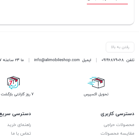
رفتن به بالا
تلفن
09196879068
ایمیل
info@alimobileshop.com
ما 24 ساعته 7 روز هفته پاسخگوی شما هستیم
تحویل اکسپرس
7 روز گارانتی بازگشت وجه
دسترسی کاربری
دسترسی سریع
محصولات حراجی
راهنمای خرید
مقایسه محصولات
تماس با ما