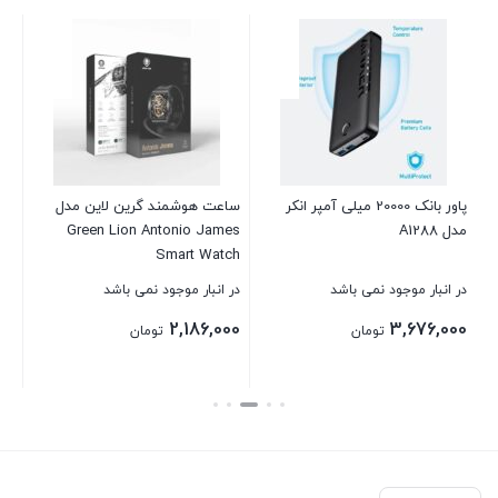
ظرفیت 00
در 
00
پاور بانک 20000 میلی آمپر انکر
ساعت هوشمند گرین لاین مدل
مدل A1288
Green Lion Antonio James
بست
Smart Watch
در انبار موجود نمی باشد
در انبار موجود نمی باشد
2,186,000
3,676,000
تومان
تومان
بستن
بستن