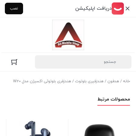
دریافت اپلیکیشن
نصب
خانه
/
هدفون
/
هندزفیری بلوتوث
/ هندزفری بلوتوثی اکسیژن مدل W20
محصولات مرتبط