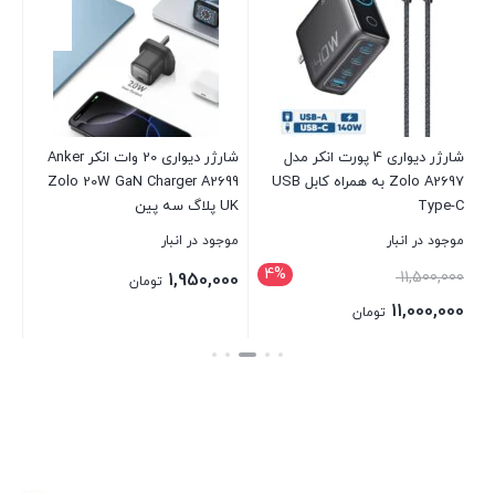
تا
در 
00
شارژر دیواری 4 پورت انکر مدل
شارژر دیواری 20 وات انکر Anker
Zolo A2697 به همراه کابل USB
Zolo 20W GaN Charger A2699
بست
Type-C
UK پلاگ سه پین
موجود در انبار
موجود در انبار
4%
11,500,000
1,950,000
تومان
11,000,000
تومان
بستن
بستن