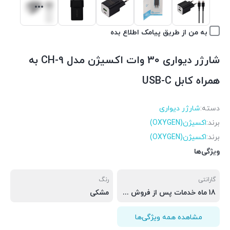
به من از طریق پیامک اطلاع بده
شارژر دیواری 30 وات اکسیژن مدل CH-9 به
همراه کابل USB-C
دسته:
شارژر دیواری
برند:
اکسیژن(OXYGEN)
برند:
اکسیژن(OXYGEN)
ویژگی‌ها
گارانتی
رنگ
18 ماه خدمات پس از فروش ( 6 ماه تعویض قطعه )
مشکی
مشاهده همه ویژگی‌ها