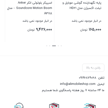
پایه نگهدارنده گوشی موبایل و
اسپیکر بلوتوثی انکر Anker
تبلت اکسیژن مدل HD21
Soundcore Motion Boom – مدل
بست
A3118
در انبار موجود نمی باشد
در انبار موجود نمی باشد
9,426,000
165,000
تومان
تومان
بستن
بستن
رفتن به بالا
تلفن
09196879068
ایمیل
info@alimobileshop.com
ما 24 ساعته 7 روز هفته پاسخگوی شما هستیم