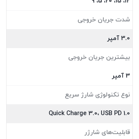
12، 15، 20، 5، 9
شدت جریان خروجی
3.0 آمپر
بیشترین جریان خروجی
3 آمپر
نوع تکنولوژی شارژ سریع
Quick Charge 3.0، USB PD 1.0
قابلیت‌های شارژر