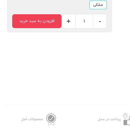
مشکی
+
-
افزودن به سبد خرید
کابل
شارژ
LED
دار
Type-
C
به
Lightning
گرین
لاین
طول
1
پرداخت در محل
محصولات اصل
متر