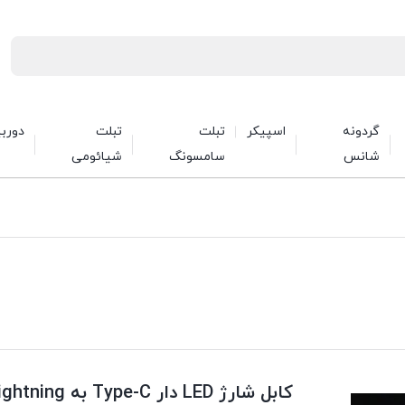
گردونه
اسپیکر
تبلت
تبلت
دورب
شانس
سامسونگ
شیائومی
کابل شارژ LED دار Type-C به Lightning گرین لاین طول 1 متر