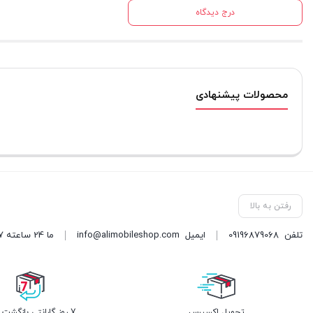
درج دیدگاه
محصولات پیشنهادی
رفتن به بالا
تلفن
09196879068
ایمیل
info@alimobileshop.com
ما 24 ساعته 7 روز هفته پاسخگوی شما هستیم
تحویل اکسپرس
7 روز گارانتی بازگشت وجه