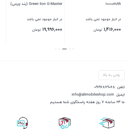
10000mAh
Green lion G-Master (بند چرمی)
J8
در انبار موجود نمی باشد
در انبار موجود نمی باشد
در 
00
19,996,000
1,416,000
تومان
تومان
بستن
بستن
بست
رفتن به بالا
تلفن
09196879068
ایمیل
info@alimobileshop.com
ما 24 ساعته 7 روز هفته پاسخگوی شما هستیم