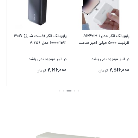
آم
در 
00
پاوربانک انکر مدل A1645H11
پاوربانک انکر (فست شارژ) 30W
P
ظرفیت 5000 میلی آمپر ساعت
10000mAh مدل A1256
بست
در انبار موجود نمی باشد
در انبار موجود نمی باشد
2,616,000
2,516,000
تومان
تومان
بستن
بستن