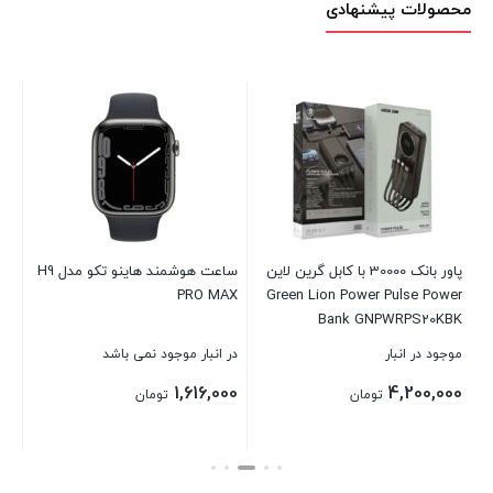
محصولات پیشنهادی
سا
ch
موج
00
00
Soun
پاور بانک 30000 با کابل گرین لاین
ساعت هوشمند هاینو تکو مدل H9
PRO MAX
Green Lion Power Pulse Power
بست
Bank GNPWRPS20KBK
موجود در انبار
در انبار موجود نمی باشد
1,616,000
4,200,000
تومان
تومان
بستن
بستن