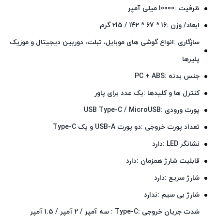
ظرفیت :10000 میلی آمپر
ابعاد/ وزن :16 * 67 * 142 / 215 گرم
سازگاری :انواع گوشی های موبایل، تبلت، دوربین دیجیتال و موزیک
پلیرها
جنس بدنه :PC + ABS
کنترل‌ ها و کلید‌ها :یک عدد برای پاور
پورت ورودی :USB Type-C / MicroUSB
تعداد پورت خروجی :دو پورت USB-A و یک Type-C
نشانگر LED :دارد
قابلیت شارژ همزمان :دارد
شارژ سریع :دارد
شارژ بی‌ سیم :ندارد
شدت جریان خروجی :Type-C : سه آمپر / 2 آمپر / 1.5 آمپر