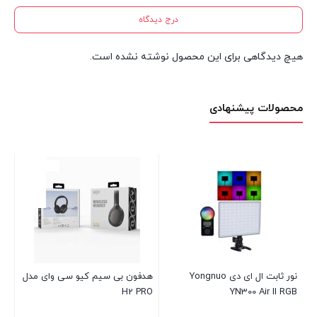
درج دیدگاه
هیچ دیدگاهی برای این محصول نوشته نشده است.
محصولات پیشنهادی
اس
مدل 0
در 
00
نور ثابت ال ای دی Yongnuo
هدفون بی سیم کیو سی وای مدل
H2 PRO
YN300 Air II RGB
بست