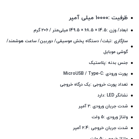
ظرفیت :10000 میلی آمپر
ابعاد/ وزن :14.5 × 68.5 × 149.5 میلی‌متر / 206 گرم
سازگاری :تبلت/ دستگاه پخش موسیقی/ دوربین/ ساعت هوشمند/
گوشی موبایل
جنس بدنه :پلاستیک
پورت ورودی :MicroUSB / Type-C
تعداد پورت خروجی :یک درگاه خروجی
نشانگر LED :دارد
شدت جریان ورودی :2 آمپر
ولتاژ ورودی :5 ولت
شدت جریان خروجی :2.4 آمپر
ولتاژ خروجی :5 ولت