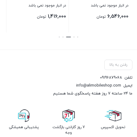
در انبار موجود نمی باشد
در انبار موجود نمی باشد
1,416,000
6,546,000
تومان
تومان
بستن
بستن
رفتن به بالا
تلفن
09196879068
ایمیل
info@alimobileshop.com
ما 24 ساعته 7 روز هفته پاسخگوی شما هستیم
تحویل اکسپرس
7 روز گارانتی بازگشت
پشتیبانی همیشگی
وجه