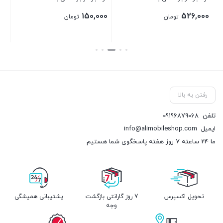
150,000
526,000
تومان
تومان
بستن
بستن
رفتن به بالا
تلفن
09196879068
ایمیل
info@alimobileshop.com
ما 24 ساعته 7 روز هفته پاسخگوی شما هستیم
تحویل اکسپرس
7 روز گارانتی بازگشت
پشتیبانی همیشگی
وجه