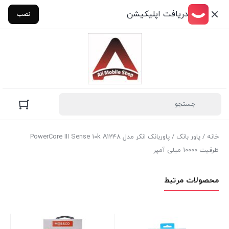
دریافت اپلیکیشن
نصب
خانه
/
پاور بانک
/ پاوربانک انکر مدل PowerCore III Sense 10k A1248
ظرفیت 10000 میلی‌ آمپر
محصولات مرتبط