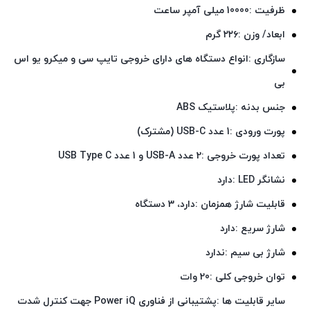
ظرفیت :10000 میلی آمپر ساعت
ابعاد/ وزن :۲۲۶ گرم
سازگاری :انواع دستگاه های دارای خروجی تایپ سی و میکرو یو اس
بی
جنس بدنه :پلاستیک ABS
پورت ورودی :1 عدد USB-C (مشترک)
تعداد پورت خروجی :2 عدد USB-A و 1 عدد USB Type C
نشانگر LED :دارد
قابلیت شارژ همزمان :دارد، 3 دستگاه
شارژ سریع :دارد
شارژ بی‌ سیم :ندارد
توان خروجی کلی :20 وات
سایر قابلیت‌ ها :پشتیبانی از فناوری Power iQ جهت کنترل شدت