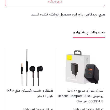
درج دیدگاه
هیچ دیدگاهی برای این محصول نوشته نشده است.
محصولات پیشنهادی
هن
مدل  2
در 
00
و
شارژر دیواری سریع 20 وات
هندزفری باسیم اکسیژن مدل HF-6
بیسوس Baseus Compact Quick
طول 1.2 متر
بست
Charger CCCP20UE
در انبار موجود نمی باشد
در انبار موجود نمی باشد