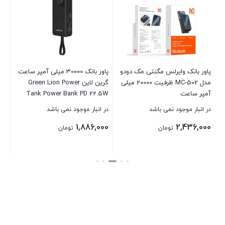
ظرفیت 00
در 
00
پاور بانک وایرلس مگنتی مک دودو
پاور بانک 30000 میلی آمپر ساعت
P
مدل MC-502 ظرفیت 20000 میلی
گرین لاین Green Lion Power
بست
آمپر ساعت
Tank Power Bank PD 22.5W
در انبار موجود نمی باشد
در انبار موجود نمی باشد
1,886,000
2,436,000
تومان
تومان
بستن
بستن