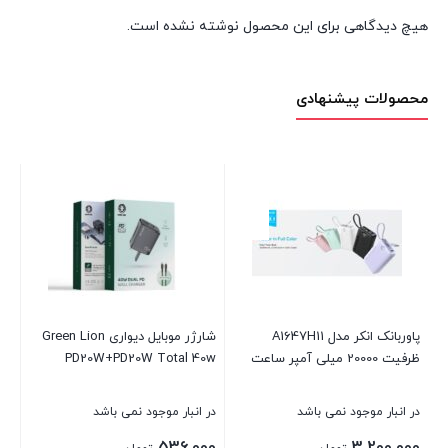
هیچ دیدگاهی برای این محصول نوشته نشده است.
محصولات پیشنهادی
ter
در 
00
پاوربانک انکر مدل A1647H11
شارژر موبایل دیواری Green Lion
ظرفیت 20000 میلی آمپر ساعت
PD20W+PD20W Total 40w
بست
در انبار موجود نمی باشد
در انبار موجود نمی باشد