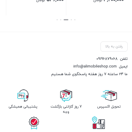
536,000
3,200,000
تومان
تومان
بستن
بستن
رفتن به بالا
تلفن
09196879068
ایمیل
info@alimobileshop.com
ما 24 ساعته 7 روز هفته پاسخگوی شما هستیم
تحویل اکسپرس
7 روز گارانتی بازگشت
پشتیبانی همیشگی
وجه