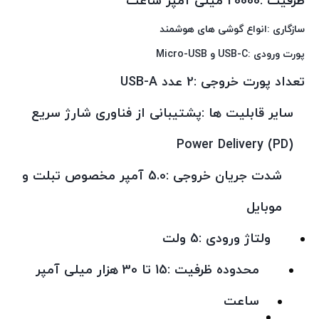
ظرفیت :20000 میلی آمپر ساعت
سازگاری :انواع گوشی های هوشمند
پورت ورودی :USB-C و Micro-USB
تعداد پورت خروجی :2 عدد USB-A
سایر قابلیت‌ ها :پشتیبانی از فناوری شارژ سریع
Power Delivery (PD)
شدت جریان خروجی :5.0 آمپر مخصوص تبلت و
موبایل
ولتاژ ورودی :5 ولت
محدوده ظرفیت :15 تا 30 هزار میلی آمپر
ساعت