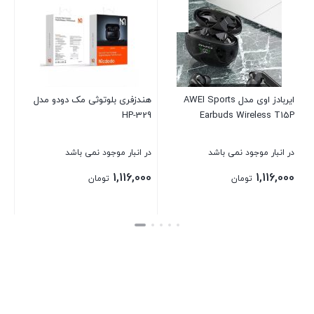
ایربادز اوی مدل AWEI Sports
هندزفری بلوتوثی مک دودو مدل
HP-329
Earbuds Wireless T15P
در انبار موجود نمی باشد
در انبار موجود نمی باشد
1,116,000
1,116,000
تومان
تومان
بستن
بستن