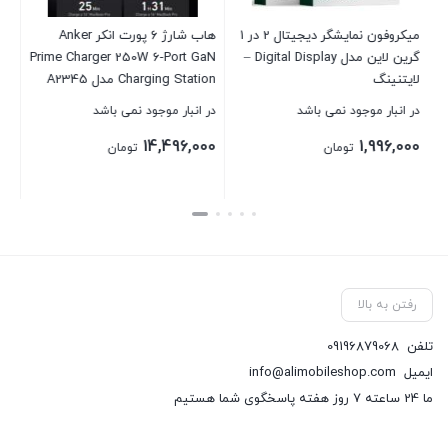
میکروفون نمایشگر دیجیتال 2 در 1
هاب شارژ ۶ پورت انکر Anker
گرین لاین مدل Digital Display –
Prime Charger 250W 6-Port GaN
لایتنینگ
Charging Station مدل A2345
در انبار موجود نمی باشد
در انبار موجود نمی باشد
14,496,000
1,996,000
تومان
تومان
بستن
بستن
رفتن به بالا
تلفن
09196879068
ایمیل
info@alimobileshop.com
ما 24 ساعته 7 روز هفته پاسخگوی شما هستیم