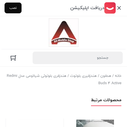
دریافت اپلیکیشن
نصب
خانه
/
هدفون
/
هندزفیری بلوتوث
/ هندزفری بلوتوثی شیائومی مدل Redmi
Buds 4 Active
محصولات مرتبط