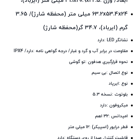
ابعاد/ وزن :31.1x20.9x22.5 میلی‌ متر (ایرباد)،
63.2x53.4x24 میلی‌ متر (محفظه شارژ)/ 3.65
گرم (ایرباد)، 34.7 گر(محفظه شارژ)
نشانگر LED :دارد
مقاومت در برابر آب و گرد و غبار/ درجه گواهی‌ نامه :دارد/ IPX4
نحوه قرارگیری هدفون :تو گوشی
نوع اتصال :بی‌ سیم
نوع :ایرپاد
بلوتوث :نسخه 5.3
میکروفون :دارد
امپدانس :32 اهم
قطر درایور (اسپیکر) :12 میلی متر
قابلیت کنترل صدا از روی دستگاه :دارد