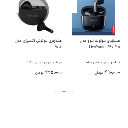
11
در 
00
هندزفری بلوتوث لنوو مدل
هندزفری بلوتوثی اکسیژن مدل
W16
LivePods LP40 Pro
بست
در انبار موجود نمی باشد
در انبار موجود نمی باشد
935,000
490,000
تومان
تومان
بستن
بستن