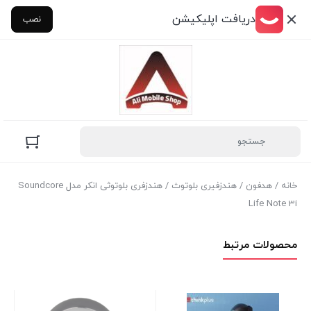
دریافت اپلیکیشن
نصب
خانه
/
هدفون
/
هندزفیری بلوتوث
/ هندزفری بلوتوثی انکر مدل Soundcore
Life Note 3i
محصولات مرتبط
هدف