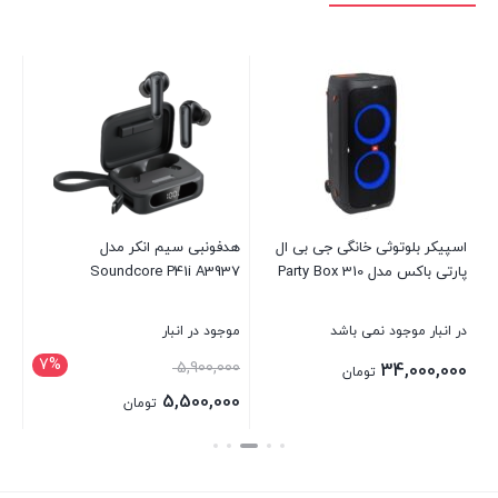
0W
در 
00
اسپیکر بلوتوثی خانگی جی بی ال
هدفونبی سیم انکر مدل
پارتی باکس مدل Party Box 310
Soundcore P41i A3937
بست
در انبار موجود نمی باشد
موجود در انبار
7%
5,900,000
34,000,000
تومان
5,500,000
تومان
بستن
بستن