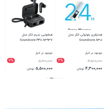
60
در 
00
مدل
هندزفری بلوتوثی انکر مدل
هدفونبی سیم انکر مدل
Soundcore P41i A3937
Soundcore A30i
بست
موجود در انبار
موجود در انبار
7%
4%
5,900,000
4,500,000
5,500,000
4,300,000
تومان
تومان
بستن
بستن