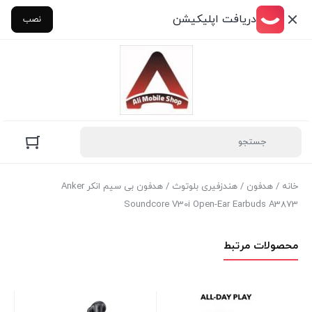
دریافت اپلیکیشن
نصب
خانه
/
هدفون
/
هندزفیری بلوتوث
/ هدفون بی سیم انکر Anker
Soundcore V30i Open-Ear Earbuds A3873
محصولات مرتبط