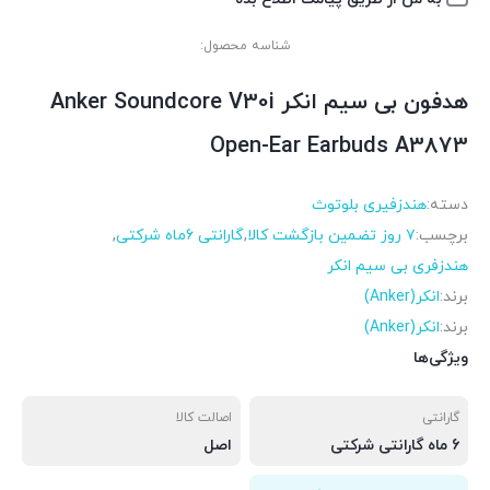
شناسه محصول:
هدفون بی سیم انکر Anker Soundcore V30i
Open-Ear Earbuds A3873
دسته:
هندزفیری بلوتوث
برچسب:
۷ روز تضمین بازگشت کالا
,
گارانتی 6ماه شرکتی
,
هندزفری بی سیم انکر
برند:
انکر(Anker)
برند:
انکر(Anker)
ویژگی‌ها
گارانتی
اصالت کالا
6 ماه گارانتی شرکتی
اصل