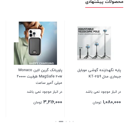
محصولات پیشنهادی
پایه نگهدارنده گوشی موبایل
پاوربانک گرین لاین Monaco
g
جیماری مدل KT-259
MagSafe 20w ظرفیت ۲۰۰۰۰
ظرفیت 00
میلی آمپر ساعت
در انبار موجود نمی باشد
در انبار موجود نمی باشد
در 
00
3,216,000
1,080,000
تومان
تومان
بستن
بستن
بست