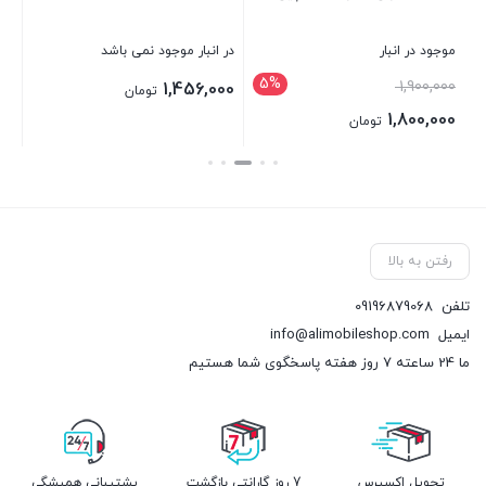
موجود در انبار
در انبار موجود نمی باشد
در 
5%
1,900,000
00
1,456,000
تومان
1,800,000
تومان
بستن
بستن
بست
رفتن به بالا
تلفن
09196879068
ایمیل
info@alimobileshop.com
ما 24 ساعته 7 روز هفته پاسخگوی شما هستیم
تحویل اکسپرس
7 روز گارانتی بازگشت
پشتیبانی همیشگی