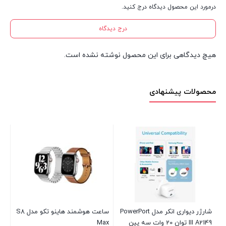
درمورد این محصول دیدگاه درج کنید.
درج دیدگاه
هیچ دیدگاهی برای این محصول نوشته نشده است.
محصولات پیشنهادی
Cai
شارژر دیواری انکر مدل PowerPort
ساعت هوشمند هاینو تکو مدل S8
هند
III A2149 توان 20 وات سه پین
Max