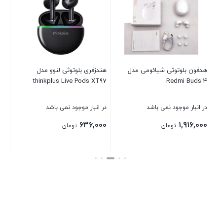
10
در 
00
هدفون بلوتوثی شیائومی مدل
هندزفری بلوتوثی لنوو مدل
thinkplus Live Pods XT97
Redmi Buds 4
بست
در انبار موجود نمی باشد
در انبار موجود نمی باشد
636,000
1,916,000
تومان
تومان
بستن
بستن