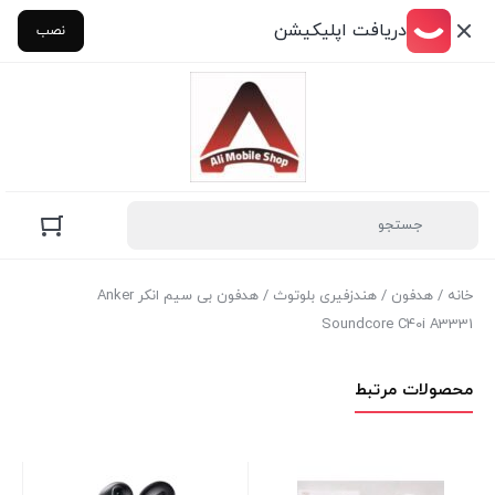
دریافت اپلیکیشن
نصب
خانه
/
هدفون
/
هندزفیری بلوتوث
/ هدفون بی سیم انکر Anker
Soundcore C40i A3331
محصولات مرتبط
هن