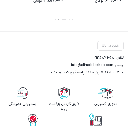
مان
رفتن به بالا
تلفن
09196879068
ایمیل
info@alimobileshop.com
ما 24 ساعته 7 روز هفته پاسخگوی شما هستیم
تحویل اکسپرس
7 روز گارانتی بازگشت
پشتیبانی همیشگی
وجه