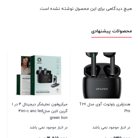
هیچ دیدگاهی برای این محصول نوشته نشده است.
محصولات پیشنهادی
شارژ دیواری گرین‌لاین دو پین 20
هندزفری بی‌سیم لنوو HE05
واتی Green Lion PD20W+QC
Wall Charger EU
در انبار موجود نمی باشد
در انبار موجود نمی باشد
230,000
346,000
تومان
تومان
میکروفون نمایشگر دیجیتال 4 در 1
رین لاین مدل4in1-c anc led
بستن
بستن
می باشد