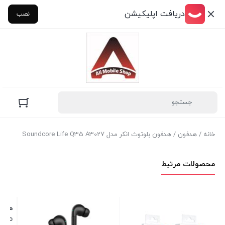
دریافت اپلیکیشن
نصب
خانه
/
هدفون
/ هدفون بلوتوث انکر مدل Soundcore Life Q35 A3027
محصولات مرتبط
هدفون بی سیم انکر مدل
هندزفری بلوتوثی لنوو مدل
inkPlus Live Pods XT93
SoundCore Liberty 3 Pro