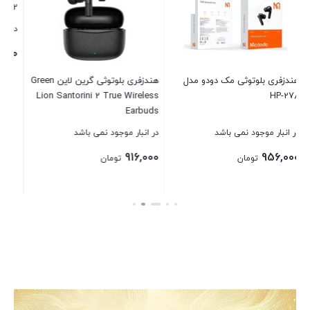
A3952
در انبار موجود نمی باشد
در انبار موجود نمی باشد
586,000
5,847,000
تومان
تومان
هندزفری بلوتوثی گرین لاین Green
Lion Santorin
بستن
بستن
 باشد