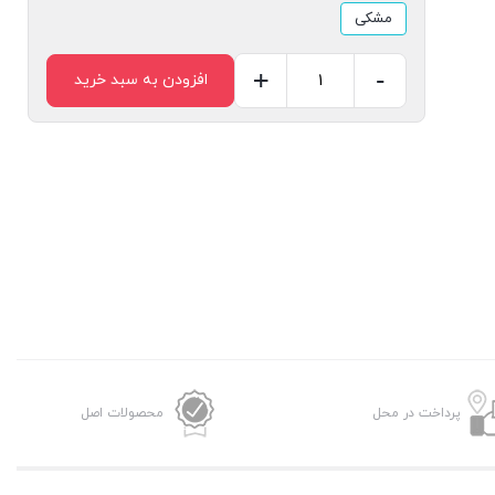
مشکی
+
-
افزودن به سبد خرید
هدفون
بلوتوثی
کیو
سی
وای
مدل
H3
عدد
پرداخت در محل
محصولات اصل