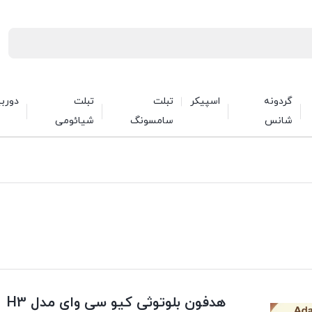
گردونه
اسپیکر
تبلت
تبلت
دورب
شانس
سامسونگ
شیائومی
هدفون بلوتوثی کیو سی وای مدل H3