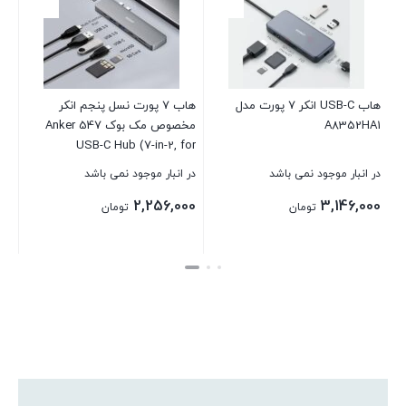
هاب USB-C انکر 7 پورت مدل
هاب 7 پورت نسل پنجم انکر
A8352HA1
مخصوص مک بوک Anker 547
USB-C Hub (7-in-2, for
MacBook) – مدل A8371
در انبار موجود نمی باشد
در انبار موجود نمی باشد
2,256,000
3,146,000
تومان
تومان
بستن
بستن