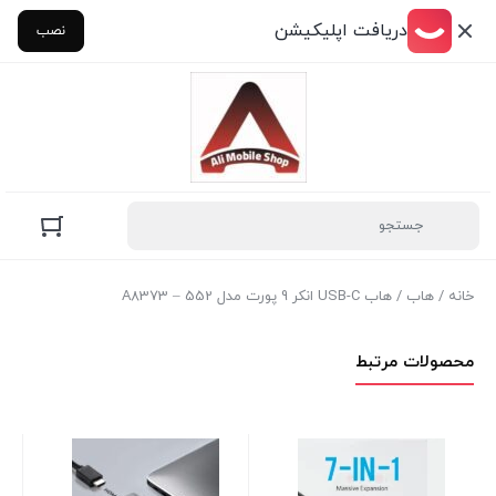
دریافت اپلیکیشن
نصب
خانه
/
هاب
/ هاب USB-C انکر 9 پورت مدل A8373 – 552
محصولات مرتبط