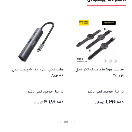
سه
مدل Q166P همراه 
در 
00
ساعت هوشمند هاینو تکو مدل
هاب تایپ سی انکر 5 پورت مدل
A8338
Top-3
بست
در انبار موجود نمی باشد
در انبار موجود نمی باشد
3,186,000
1,696,000
تومان
تومان
بستن
بستن