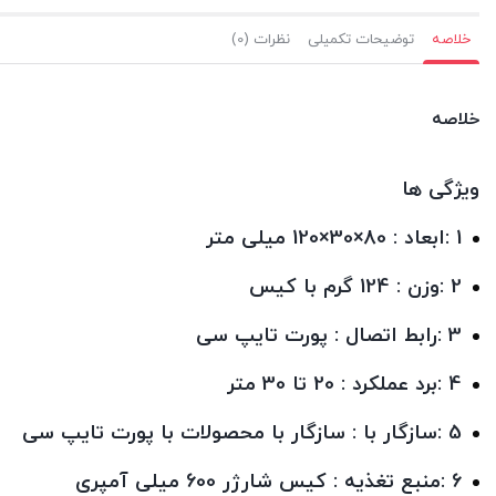
خلاصه
توضیحات تکمیلی
نظرات (0)
خلاصه
ویژگی ها
1 :ابعاد : 80×30×120 میلی متر
2 :وزن : 124 گرم با کیس
3 :رابط اتصال : ‫پورت تایپ سی‬‎
4 :برد عملکرد : 20 تا 30 متر
5 :سازگار با : سازگار با محصولات با پورت تایپ سی
6 :منبع تغذیه : کیس شارژر 600 میلی آمپری