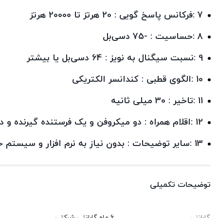
7 :فرکانس پاسخ گویی : 20 هرتز تا 20000 هرتز
8 :حساسیت : -75 دسی‌بل
9 :نسبت سیگنال به نویز : 64 دسی‌بل یا بیشتر
10 :الگوی قطبی : کندانسر الکتریکی
11 :تاخیر : 30 میلی ثانیه
12 :اقلام همراه : دو میکروفن و یک فرستنده گیرنده و دفترچه راهنما و کیس شارژ
13 :سایر توضیحات : بدون نیاز به نرم افزار و سیستم حذف نویز هوشمند و بدون تاخیر و 5 ساعت شارژ
توضیحات تکمیلی
گارانتی
6 ماه گارانتی شرکتی