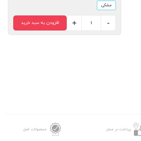
مشکی
+
-
افزودن به سبد خرید
میکروفون
نمایشگر
دیجیتال
2
در
1
گرین
لاین
مدل
Digital
Display
–
پرداخت در محل
محصولات اصل
لایتنینگ