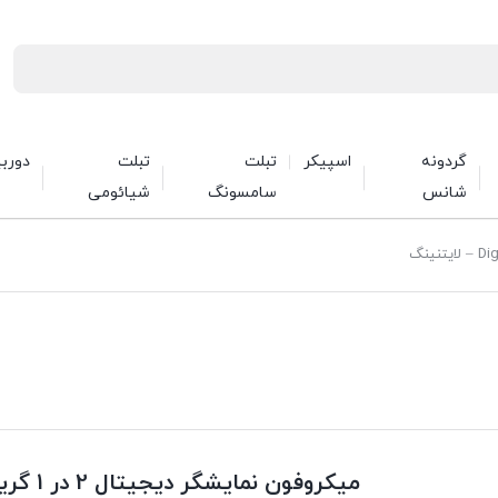
گردونه
اسپیکر
تبلت
تبلت
دورب
شانس
سامسونگ
شیائومی
میکروفون نمایشگر دیجیتال 2 در 1 گرین لاین مدل Digital Display – لایتنینگ