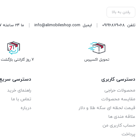
رفتن به بالا
تلفن
09196879068
ایمیل
info@alimobileshop.com
ما 24 ساعته 7 روز هفته پاسخگوی شما هستیم
تحویل اکسپرس
7 روز گارانتی بازگشت وجه
دسترسی کاربری
دسترسی سریع
محصولات حراجی
راهنمای خرید
مقایسه محصولات
تماس با ما
قیمت لحظه ای سکه طلا و دلار
درباره
علاقه مندی ها
حساب کاربری من
پرداخت