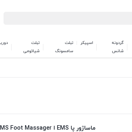
گردونه
اسپیکر
تبلت
تبلت
دورب
شانس
سامسونگ
شیائومی
ماساژور پا EMS ا EMS Foot Massager