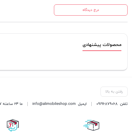
درج دیدگاه
محصولات پیشنهادی
رفتن به بالا
تلفن
09196879068
ایمیل
info@alimobileshop.com
ما 24 ساعته 7 روز هفته پاسخگوی شما هستیم