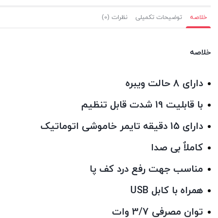
خلاصه
توضیحات تکمیلی
نظرات (0)
خلاصه
دارای 8 حالت ویبره
با قابلیت 19 شدت قابل تنظیم
دارای 15 دقیقه تایمر خاموشی اتوماتیک
کاملاٌ بی صدا
مناسب جهت رفع درد کف پا
همراه با کابل USB
توان مصرفی 3/7 وات