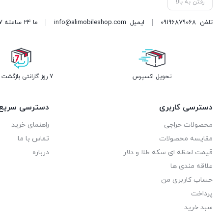
رفتن به بالا
تلفن
09196879068
ایمیل
info@alimobileshop.com
ما 24 ساعته 7 روز هفته پاسخگوی شما هستیم
تحویل اکسپرس
7 روز گارانتی بازگشت وجه
دسترسی کاربری
دسترسی سریع
محصولات حراجی
راهنمای خرید
مقایسه محصولات
تماس با ما
قیمت لحظه ای سکه طلا و دلار
درباره
علاقه مندی ها
حساب کاربری من
پرداخت
سبد خرید