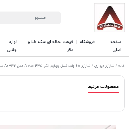
صفحه
فروشگاه
قیمت لحظه ای سکه طلا و
لوازم
اصلی
دلار
جانبی
خانه
/
شارژر دیواری
/ شارژر 65 وات نسل چهارم انکر Anker 435 مدل A2332 سری باب اسفنجی
محصولات مرتبط