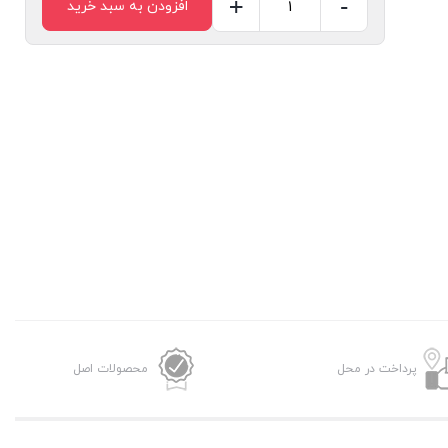
+
-
افزودن به سبد خرید
شارژر
65
وات
نسل
چهارم
انکر
Anker
435
مدل
A2332
سری
باب
اسفنجی
پرداخت در محل
محصولات اصل
عدد