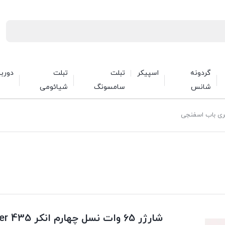
گردونه
اسپیکر
تبلت
تبلت
دورب
شانس
سامسونگ
شیائومی
شارژر 65 وات نسل چهارم انکر Anker 435 مدل A2332 سری باب اسفنجی