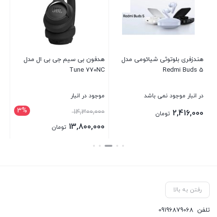
هندزفری بلوتوثی شیائومی مدل
هدفون بی سیم جی بی ال مدل
هو
Redmi Buds 5
Tune 770NC
YGEN
در انبار موجود نمی باشد
موجود در انبار
در 
3%
14,300,000
00
2,416,000
تومان
13,800,000
تومان
بستن
بستن
بست
رفتن به بالا
تلفن
09196879068