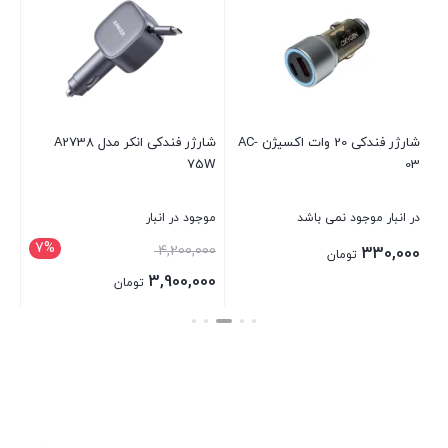
شارژر فندکی 20 وات اکسیژن AC-
شارژر فندکی انکر مدل A2738
oy
75W
03
در انبار موجود نمی باشد
موجود در انبار
در 
7%
4,200,000
00
330,000
تومان
3,900,000
تومان
بستن
بستن
بست