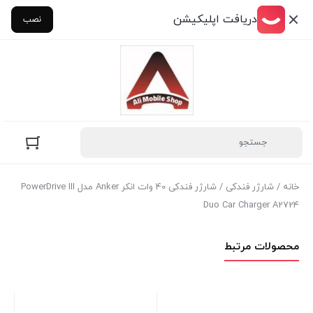
دریافت اپلیکیشن
نصب
خانه
/
شارژر فندکی
/ شارژر فندکی 40 وات انکر Anker مدل PowerDrive III
Duo Car Charger A2724
محصولات مرتبط