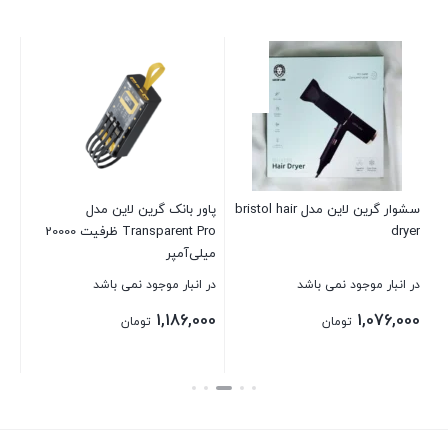
سشوار گرین لاین مدل bristol hair
پاور بانک گرین لاین مدل
dryer
Transparent Pro ظرفیت 20000
PD با ظرفیت 20000 میلی
میلی‌آمپر
در انبار موجود نمی باشد
در انبار موجود نمی باشد
موج
00
1,186,000
1,076,000
تومان
تومان
00
بستن
بستن
بست