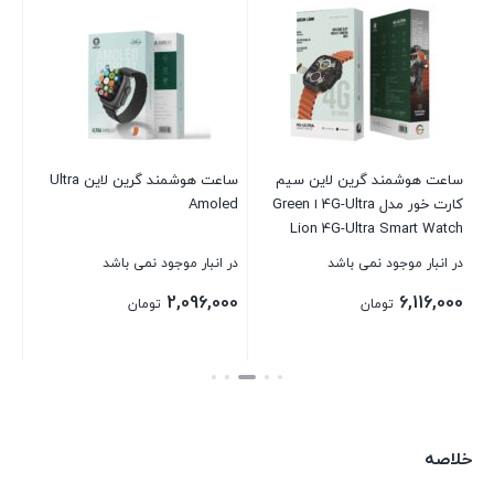
سا
 5
OU
در 
00
ساعت هوشمند گرین لاین سیم
ساعت هوشمند گرین لاین Ultra
کارت خور مدل 4G-Ultra ا Green
Amoled
بست
Lion 4G-Ultra Smart Watch
Android
در انبار موجود نمی باشد
در انبار موجود نمی باشد
2,096,000
6,116,000
تومان
تومان
بستن
بستن
خلاصه