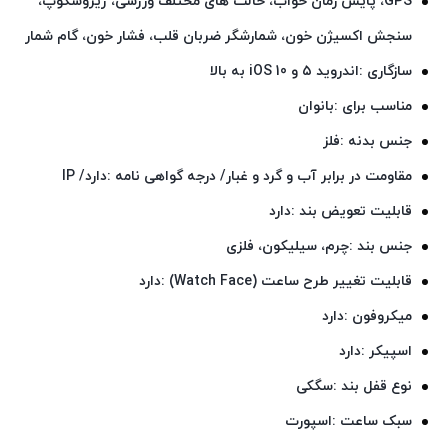
GPS، پایش زمان خواب، حالت های مختلف ورزشی، ژیروسکوپ،
سنجش اکسیژن خون، شمارشگر ضربان قلب، فشار خون، گام شمار
سازگاری :اندروید ۵ و iOS 10 به بالا
مناسب برای :بانوان
جنس بدنه :فلز
مقاومت در برابر آب و گرد و غبار/ درجه گواهی‌ نامه :دارد/ IP
قابلیت تعویض بند :دارد
جنس بند :چرم، سیلیکون، فلزی
قابلیت تغییر طرح ساعت (Watch Face) :دارد
میکروفون :دارد
اسپیکر :دارد
نوع قفل بند :سگکی
سبک ساعت :اسپورت