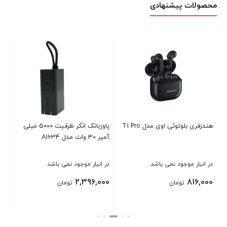
محصولات پیشنهادی
ساع
در 
00
هندزفری بلوتوثی اوی مدل T1 Pro
پاوربانک انکر ظرفیت 5000 میلی
آمپر 30 وات مدل A1634
بست
در انبار موجود نمی باشد
در انبار موجود نمی باشد
2,396,000
816,000
تومان
تومان
بستن
بستن