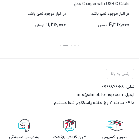
Charger with USB-C Cable مدل
A1387
در انبار موجود نمی باشد
در انبار موجود نمی باشد
11,216,000
4,316,000
تومان
تومان
بستن
بستن
رفتن به بالا
تلفن
09196879068
ایمیل
info@alimobileshop.com
ما 24 ساعته 7 روز هفته پاسخگوی شما هستیم
تحویل اکسپرس
7 روز گارانتی بازگشت
پشتیبانی همیشگی