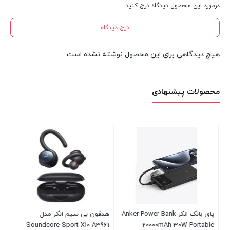
درمورد این محصول دیدگاه درج کنید.
درج دیدگاه
هیچ دیدگاهی برای این محصول نوشته نشده است.
محصولات پیشنهادی
هد
37
موج
00
00
ینو تکو مدل GP-
پاور بانک انکر Anker Power Bank
هدفون بی سیم انکر مدل
Soundcore Sport X10 A3961
20000mAh 30W Portable
بست