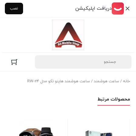
دریافت اپلیکیشن
نصب
خانه
/
ساعت هوشمند
/ ساعت هوشمند هاینو تکو مدل RW-24
محصولات مرتبط
and 9