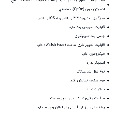
سنسورها :سنسور اپتیکال ضربان قلب با قابلیت محاسبه سطح
اکسیژن خون (SpO2)، دماسنج
سازگاری :اندروید 4.4 و بالاتر و iOS 8 و بالاتر
قابلیت تعویض بند :دارد
جنس بند :سیلیکون
قابلیت تغییر طرح ساعت (Watch Face) :دارد
میکروفون :دارد
اسپیکر :دارد
نوع قفل بند :سگکی
فرم صفحه نمایش :گرد
بلوتوث :دارد
ظرفیت باتری :۴۰۰ میلی آمپر ساعت
پشتیبانی از زبان فارسی در اعلان و پیام :دارد