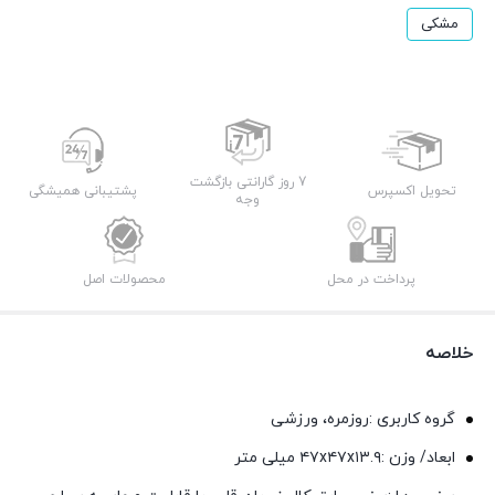
مشکی
7 روز گارانتی بازگشت
تحویل اکسپرس
پشتیبانی همیشگی
وجه
پرداخت در محل
محصولات اصل
خلاصه
گروه کاربری :روزمره، ورزشی
ابعاد/ وزن :۴۷x۴۷x۱۳.۹ میلی‌ متر