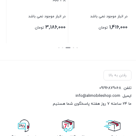
A8338
بست
در انبار موجود نمی باشد
در انبار موجود نمی باشد
3,186,000
1,416,000
تومان
تومان
بستن
بستن
رفتن به بالا
تلفن
09196879068
ایمیل
info@alimobileshop.com
ما 24 ساعته 7 روز هفته پاسخگوی شما هستیم