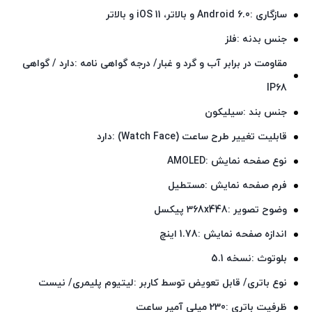
سازگاری :Android 6.0 و بالاتر، iOS 11 و بالاتر
جنس بدنه :فلز
مقاومت در برابر آب و گرد و غبار/ درجه گواهی‌ نامه :دارد / گواهی
IP68
جنس بند :سیلیکون
قابلیت تغییر طرح ساعت (Watch Face) :دارد
نوع صفحه نمایش :AMOLED
فرم صفحه نمایش :مستطیل
وضوح تصویر :368x448 پیکسل
اندازه صفحه نمایش :1.78 اینچ
بلوتوث :نسخه 5.1
نوع باتری/ قابل تعویض توسط کاربر :لیتیوم پلیمری/ نیست
ظرفیت باتری :230 میلی آمپر ساعت