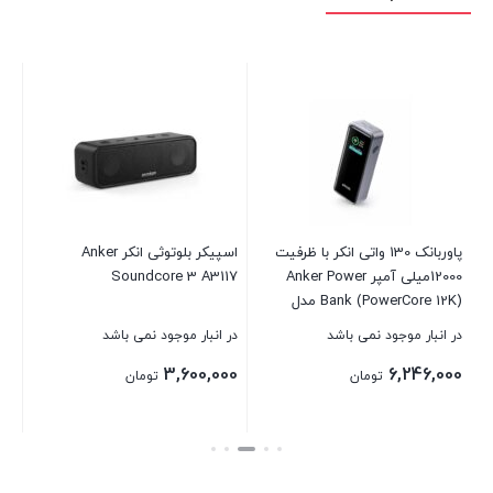
هند
NC
در 
00
پاوربانک 130 واتی انکر با ظرفیت
اسپیکر بلوتوثی انکر Anker
12000میلی آمپر Anker Power
Soundcore 3 A3117
بست
Bank (PowerCore 12K) مدل
A1335
در انبار موجود نمی باشد
در انبار موجود نمی باشد
3,600,000
6,246,000
تومان
تومان
بستن
بستن