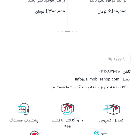
در انبار موجود نمی باشد
در انبار موجود نمی باشد
1,300,000
6,100,000
تومان
تومان
بستن
بستن
رفتن به بالا
تلفن
09196879068
ایمیل
info@alimobileshop.com
ما 24 ساعته 7 روز هفته پاسخگوی شما هستیم
تحویل اکسپرس
7 روز گارانتی بازگشت
پشتیبانی همیشگی
وجه