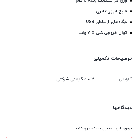
وزن هر ستلایت (تکه):۱ گرم
منبع انرژی:باتری
درگاه‌های ارتباطی:USB
توان خروجی کلی:۷.۵ وات
توضیحات تکمیلی
گارانتی
12ماه گارانتی شرکتی
دیدگاهها
درمورد این محصول دیدگاه درج کنید.