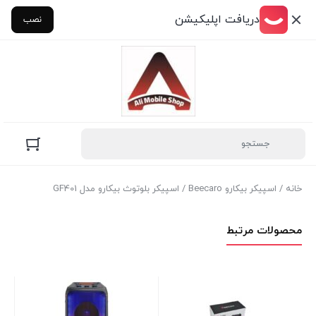
دریافت اپلیکیشن
نصب
خانه
/
اسپیکر بیکارو Beecaro
/ اسپیکر بلوتوث بیکارو مدل GF401
محصولات مرتبط
RO