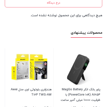
درج دیدگاه
هیچ دیدگاهی برای این محصول نوشته نشده است.
محصولات پیشنهادی
پای
09
در 
00
پاور بانک انکر MagGo Battery
هندزفری بلوتوثی اوی مدل Awei
(PowerCore 10K) A1654 با
T12P TWS-AW
بست
ظرفیت 10000 میلی آمپر ساعت