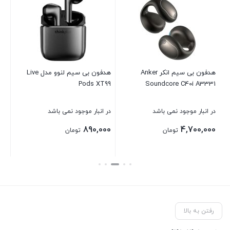
3.
هدفون بی سیم انکر Anker
هدفون بی سیم لنوو مدل Live
سا
43
Pods XT99
Soundcore C40i A3331
در انبار موجود نمی باشد
در انبار موجود نمی باشد
در 
00
890,000
4,700,000
تومان
تومان
بستن
بستن
بست
رفتن به بالا