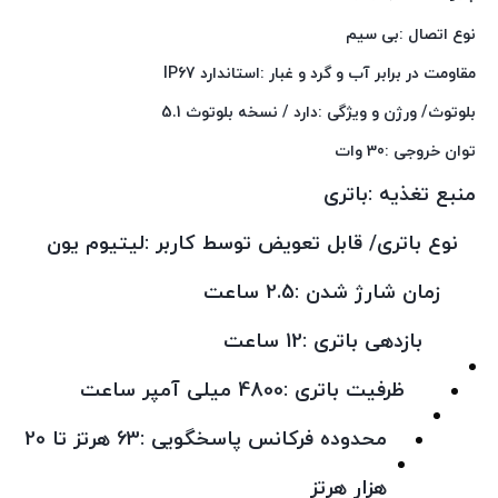
نوع اتصال :بی‌ سیم
مقاومت در برابر آب و گرد و غبار :استاندارد IP67
بلوتوث/ ورژن و ویژگی :دارد / نسخه بلوتوث 5.1
توان خروجی :30 وات
منبع تغذیه :باتری
نوع باتری/ قابل تعویض توسط کاربر :لیتیوم یون
زمان شارژ شدن :2.5 ساعت
بازدهی باتری :12 ساعت
ظرفیت باتری :4800 میلی آمپر ساعت
محدوده فرکانس پاسخگویی :63 هرتز تا 20
هزار هرتز