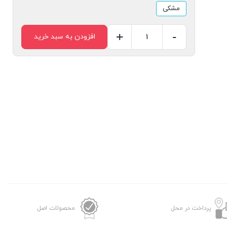
مشکی
+
-
افزودن به سبد خرید
اسپیکر
بلوتوثی
قابل
حمل
بیکارو
مدل
F41B
عدد
پرداخت در محل
محصولات اصل