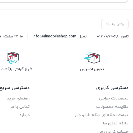
رفتن به بالا
تلفن
09196879068
ایمیل
info@alimobileshop.com
ما 24 ساعته 7 روز هفته پاسخگوی شما هستیم
تحویل اکسپرس
7 روز گارانتی بازگشت وجه
دسترسی کاربری
دسترسی سریع
محصولات حراجی
راهنمای خرید
مقایسه محصولات
تماس با ما
قیمت لحظه ای سکه طلا و دلار
درباره
علاقه مندی ها
حساب کاربری من