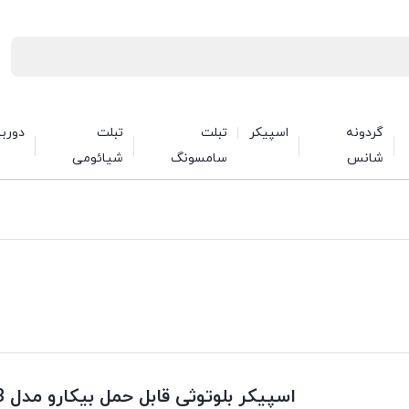
گردونه
اسپیکر
تبلت
تبلت
دورب
شانس
سامسونگ
شیائومی
اسپیکر بلوتوثی قابل حمل بیکارو مدل F41B