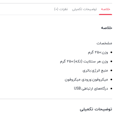
خلاصه
توضیحات تکمیلی
نظرات (0)
خلاصه
مشخصات
وزن:۲۵۰ گرم
وزن هر ستلایت (تکه):۲۵۰ گرم
منبع انرژی:باتری
میکروفون:ورودی میکروفون
درگاه‌های ارتباطی:USB
توضیحات تکمیلی