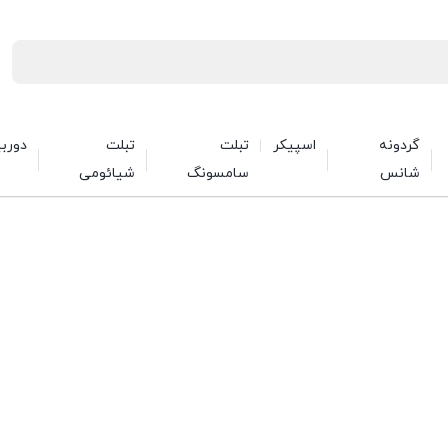
گردونه
اسپیکر
تبلت
تبلت
دورب
شانس
سامسونگ
شیائومی