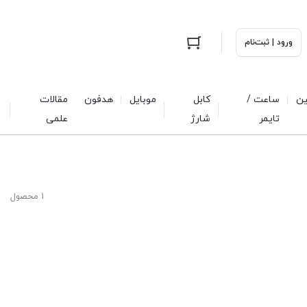
ورود | ثبت‌نام
ین
ساعت /
کابل
موبایل
هدفون
مقالات
تایمر
شارژ
علمی
1 محصول