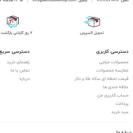
تلفن
09196879068
ایمیل
info@alimobileshop.com
ما 24 ساعته 7 روز هفته پاسخگوی شما هستیم
تحویل اکسپرس
7 روز گارانتی بازگشت وجه
دسترسی کاربری
دسترسی سریع
محصولات حراجی
راهنمای خرید
مقایسه محصولات
تماس با ما
قیمت لحظه ای سکه طلا و دلار
درباره
علاقه مندی ها
حساب کاربری من
پرداخت
سبد خرید
درباره ما